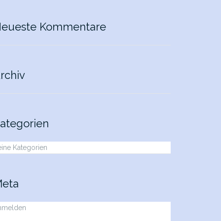
r:
eueste Kommentare
rchiv
ategorien
ine Kategorien
eta
nmelden