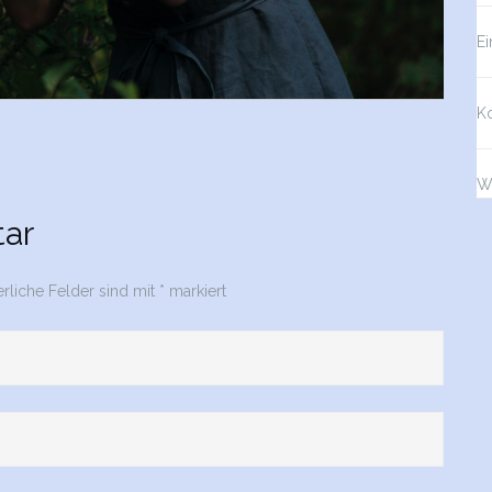
Ei
K
W
ar
erliche Felder sind mit
*
markiert